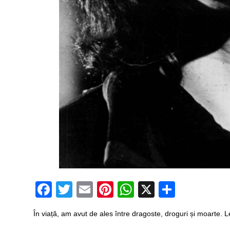
Facebook
Twitter
Email
Pinterest
WhatsApp
X
Partaj
În viață, am avut de ales între dragoste, droguri și moarte.