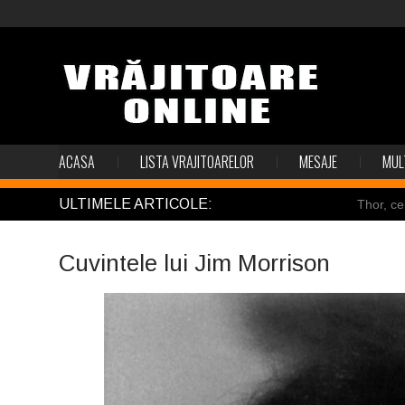
ACASA
LISTA VRAJITOARELOR
MESAJE
MUL
ULTIMELE ARTICOLE:
Thor, ce
Pincoya
Cuvintele lui Jim Morrison
Mulţi so
Salvat de
Structur