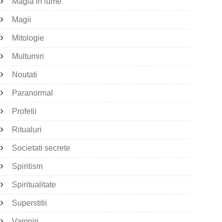
Magia in lume
Magii
Mitologie
Multumiri
Noutati
Paranormal
Profetii
Ritualuri
Societati secrete
Spiritism
Spiritualitate
Superstitii
Vampiri