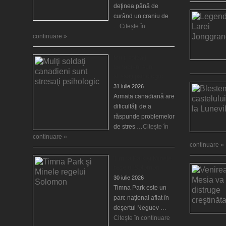
deţinea până de
curând un craniu de
…
Citește în
continuare »
Mulţi soldaţi
canadieni sunt
stresaţi psihologic
31 iulie 2026
Armata canadiană are
dificultăţi de a
răspunde problemelor
de stres …
Citește în
continuare »
continuare »
Timna Park şi Minele
regelui Solomon
30 iulie 2026
Timna Park este un
parc naţional aflat în
deşertul Neguev …
Citește în continuare