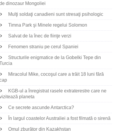
de dinozaur Mongoliei
Mulţi soldaţi canadieni sunt stresaţi psihologic
Timna Park şi Minele regelui Solomon
Salvat de la înec de fiinţe verzi
Fenomen straniu pe cerul Spaniei
Structurile enigmatice de la Gobelki Tepe din
Turcia
Miracolul Mike, cocoşul care a trăit 18 luni fără
cap
KGB-ul a înregistrat rasele extraterestre care ne
vizitează planeta
Ce secrete ascunde Antarctica?
În largul coastelor Australiei a fost filmată o sirenă
Omul zburător din Kazakhstan