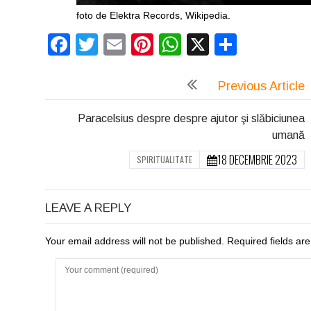
foto de Elektra Records, Wikipedia.
Facebook
Twitter
Email
Pinterest
WhatsApp
X
Partaj
Previous Article
Paracelsius despre despre ajutor şi slăbiciunea
umană
18 DECEMBRIE 2023
SPIRITUALITATE
LEAVE A REPLY
Your email address will not be published. Required fields a