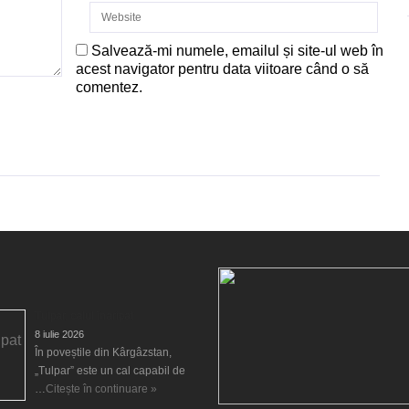
Salvează-mi numele, emailul și site-ul web în
acest navigator pentru data viitoare când o să
comentez.
Tulpar, calul înaripat
8 iulie 2026
În poveștile din Kârgâzstan,
„Tulpar” este un cal capabil de
…
Citește în continuare »