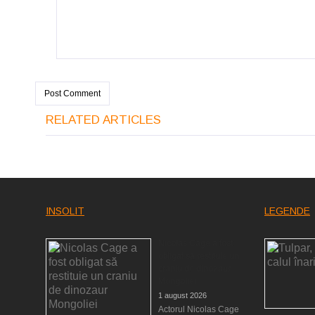
RELATED ARTICLES
INSOLIT
LEGENDE
Nicolas Cage a fost
obligat să restituie un
craniu de dinozaur
Mongoliei
1 august 2026
Actorul Nicolas Cage