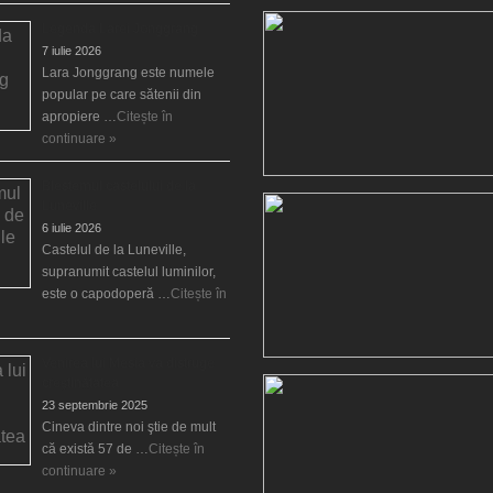
Legenda Larei Jonggrang
7 iulie 2026
Lara Jonggrang este numele
popular pe care sătenii din
apropiere …
Citește în
continuare »
Blestemul castelului de la
Luneville
6 iulie 2026
Castelul de la Luneville,
supranumit castelul luminilor,
este o capodoperă …
Citește în
Venirea lui Mesia va distruge
creştinătatea
23 septembrie 2025
Cineva dintre noi ştie de mult
că există 57 de …
Citește în
continuare »