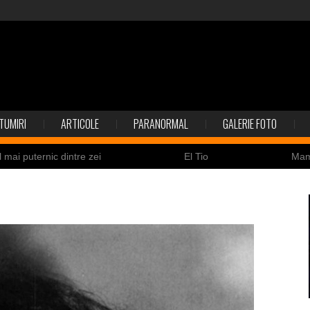
TUMIRI
ARTICOLE
PARANORMAL
GALERIE FOTO
l mai puternic dintre zei
El Tio
Ma
Nicolas Cage a fost obligat să restituie un craniu de
ldaţi canadieni sunt stresaţi psihologic
Timna Park şi 
 la înec de fiinţe verzi
Fenomen straniu pe cerul Spa
ile enigmatice de la Gobelki Tepe din Turcia