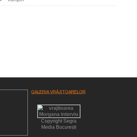
GALERIA VRĂJITOARELOR
Copyright Segra
Media București