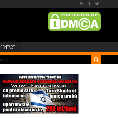
CONTACT
mona
 dinozaur Mongoliei
Minele regelui Solomon
niei