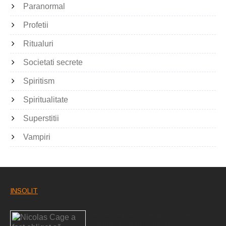
Paranormal
Profetii
Ritualuri
Societati secrete
Spiritism
Spiritualitate
Superstitii
Vampiri
INSOLIT
Nicolas Cage a fost obligat să restituie un
craniu de dinozaur Mongoliei