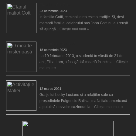
Clanul mafiot Gotti
23 octombrie 2023
În familia Gotti, criminalitatea este o tradiţie. Şi, deşi
membrii familiei celebrului naş John Gotti nu au reuşit
să ajungă…
Citeşte mai mult »
O moarte misterioasă
18 octombrie 2023
La 19 februarie 2013, o studentă în vârstă de 21 de
ani, Elisa Lam, a fost găsită moartă în incinta…
Citeşte
mai mult »
Activităţile Mafiei
12 martie 2021
Graţie lui Lucky Luciano şi a relaţiilor sale cu
preşedintele Fulgencio Batista, mafia italo-americană
a putut să dezvolte cazinouri la…
Citeşte mai mult »