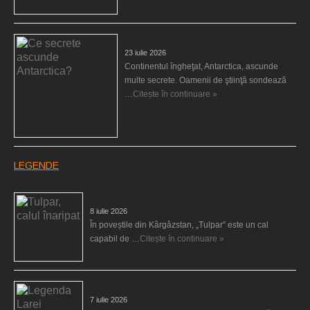
Ce secrete ascunde Antarctica?
23 iulie 2026
Continentul îngheţat, Antarctica, ascunde
multe secrete. Oamenii de ştiinţă sondează
…
Citește în continuare »
LEGENDE
Tulpar, calul înaripat
8 iulie 2026
În poveștile din Kârgâzstan, „Tulpar” este un cal
capabil de …
Citește în continuare »
Legenda Larei Jonggrang
7 iulie 2026