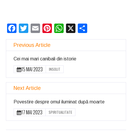
Facebook
Twitter
Email
Pinterest
WhatsApp
X
Partajeaz
Previous Article
Cei mai mari canibali din istorie
15 MAI 2023
INSOLIT
Next Article
Povestire despre omul iluminat după moarte
17 MAI 2023
SPIRITUALITATE