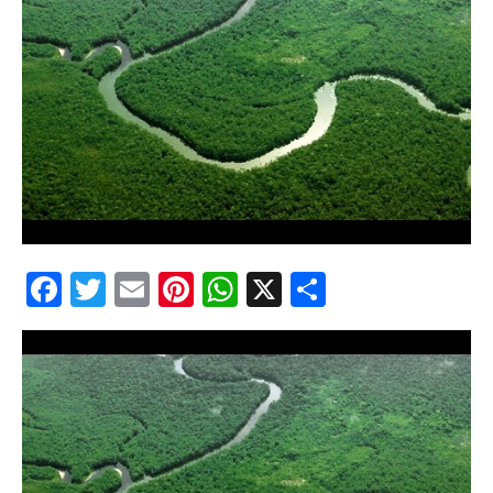
Facebook
Twitter
Email
Pinterest
WhatsApp
X
Partajeaz