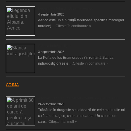
Legenda elfului din Albania, Aërico
4 septembrie 2025
Aërico este un elf ( fiinţă fabuloasă specifică mitologiei
nordice) …
Citește în continuare »
Stânca îndrăgostiţilor
3 septembrie 2025
La Peña de los Enamorados (în română Stânca
îndrăgostiţilor) este …
Citește în continuare »
CRIMA
A primit 30 de ani de carceră pentru că şi-a ucis fiul
24 octombrie 2023
Trădările în dragoste se soldează de cele mai multe ori
cu finaluri tragice, chiar cu moartea. Un caz recent
care…
Citeşte mai mult »