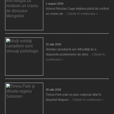
1 august 2026
Actorul Nicolas Cage deţinea până de curând
un craniu de …
Citește în continuare »
Mulţi soldaţi canadieni sunt stresaţi psihologic
31 iulie 2026
Armata canadiană are dificultăţi de a
răspunde problemelor de stres …
Citește în
continuare »
Timna Park şi Minele regelui Solomon
30 iulie 2026
Timna Park este un parc naţional aflat în
deşertul Neguev …
Citește în continuare »