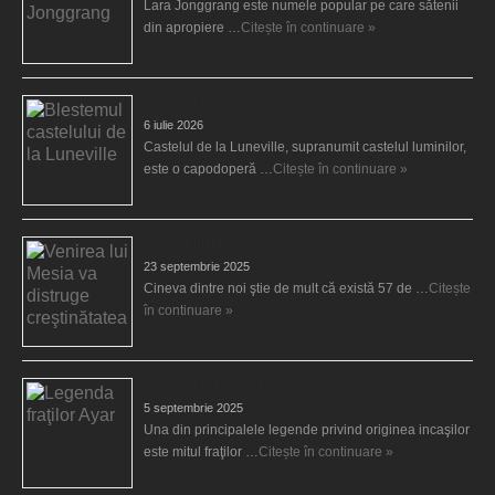
Lara Jonggrang este numele popular pe care sătenii
din apropiere …
Citește în continuare »
Blestemul castelului de la Luneville
6 iulie 2026
Castelul de la Luneville, supranumit castelul luminilor,
este o capodoperă …
Citește în continuare »
Venirea lui Mesia va distruge creştinătatea
23 septembrie 2025
Cineva dintre noi ştie de mult că există 57 de …
Citește
în continuare »
Legenda fraţilor Ayar
5 septembrie 2025
Una din principalele legende privind originea incaşilor
este mitul fraţilor …
Citește în continuare »