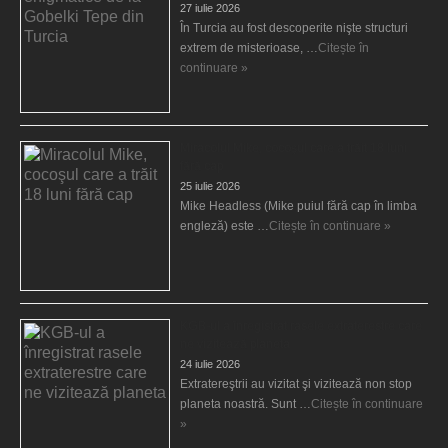
27 iulie 2026
În Turcia au fost descoperite nişte structuri
extrem de misterioase, …
Citește în
continuare »
Miracolul Mike, cocoşul care a trăit 18 luni
fără cap
25 iulie 2026
Mike Headless (Mike puiul fără cap în limba
engleză) este …
Citește în continuare »
KGB-ul a înregistrat rasele extraterestre care
ne vizitează planeta
24 iulie 2026
Extratereştrii au vizitat şi vizitează non stop
planeta noastră. Sunt …
Citește în continuare
»