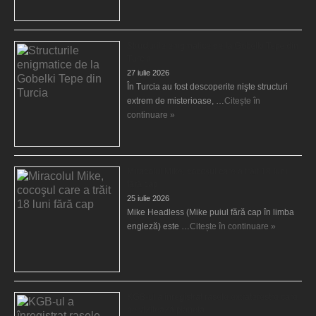
Structurile enigmatice de la Gobelki Tepe din
Turcia
27 iulie 2026
În Turcia au fost descoperite nişte structuri
extrem de misterioase, …
Citește în
continuare »
Miracolul Mike, cocoşul care a trăit 18 luni
fără cap
25 iulie 2026
Mike Headless (Mike puiul fără cap în limba
engleză) este …
Citește în continuare »
KGB-ul a înregistrat rasele extraterestre care
ne vizitează planeta