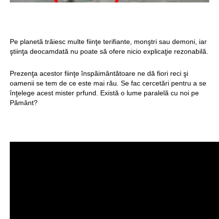
Structurile
enigmatice de la
Pe planetă trăiesc multe fiinţe terifiante, monştri sau demoni, iar
Gobelki Tepe din
ştiinţa deocamdată nu poate să ofere nicio explicaţie rezonabilă.
Turcia
Prezenţa acestor fiinţe înspăimântătoare ne dă fiori reci şi
oamenii se tem de ce este mai rău. Se fac cercetări pentru a se
înţelege acest mister prfund. Există o lume paralelă cu noi pe
Pământ?