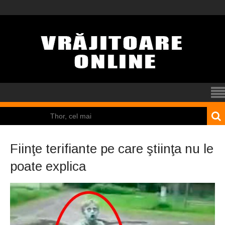
Thor, cel mai
puternic dintre zei
Fiinţe terifiante pe care ştiinţa nu le
El Tio
poate explica
Mamona
Pincoya
Nicolas Cage a fost
obligat să restituie