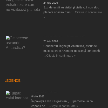
24 iulie 2026
Extratereştrii au vizitat şi vizitează non stop
planeta noastră. Sunt …
Citește în continuare
»
Ce secrete ascunde Antarctica?
23 iulie 2026
Continentul îngheţat, Antarctica, ascunde
multe secrete. Oamenii de ştiinţă sondează
…
Citește în continuare »
LEGENDE
Tulpar, calul înaripat
8 iulie 2026
În poveștile din Kârgâzstan, „Tulpar” este un cal
capabil de …
Citește în continuare »