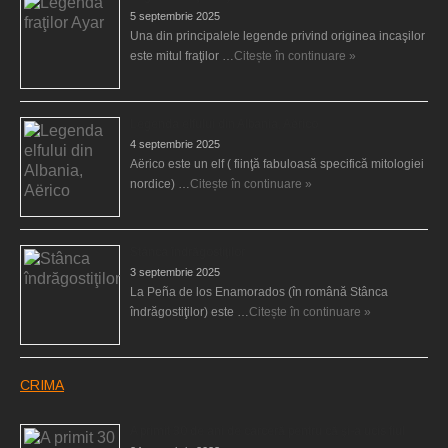
5 septembrie 2025
Una din principalele legende privind originea incaşilor
este mitul fraţilor …
Citește în continuare »
Legenda elfului din Albania, Aërico
4 septembrie 2025
Aërico este un elf ( fiinţă fabuloasă specifică mitologiei
nordice) …
Citește în continuare »
Stânca îndrăgostiţilor
3 septembrie 2025
La Peña de los Enamorados (în română Stânca
îndrăgostiţilor) este …
Citește în continuare »
CRIMA
A primit 30 de ani de carceră pentru că şi-a ucis fiul