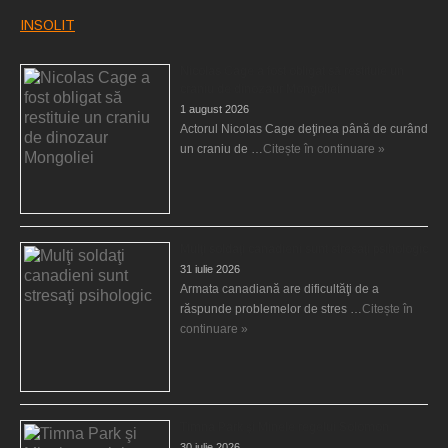
INSOLIT
Nicolas Cage a fost obligat să restituie un
craniu de dinozaur Mongoliei
1 august 2026
Actorul Nicolas Cage deţinea până de curând
un craniu de …
Citește în continuare »
Mulţi soldaţi canadieni sunt stresaţi psihologic
31 iulie 2026
Armata canadiană are dificultăţi de a
răspunde problemelor de stres …
Citește în
continuare »
Timna Park şi Minele regelui Solomon
30 iulie 2026