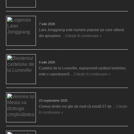
Legenda Larei Jonggrang
7 iulie 2026
Lara Jonggrang este numele popular pe care sătenii
din apropiere …
Citește în continuare »
Blestemul castelului de la Luneville
6 iulie 2026
Castelul de la Luneville, supranumit castelul luminilor,
este o capodoperă …
Citește în continuare »
Venirea lui Mesia va distruge creştinătatea
23 septembrie 2025
Cineva dintre noi ştie de mult că există 57 de …
Citește
în continuare »
Legenda fraţilor Ayar