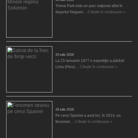
Timna Park este un parc naţional aflat în
deşertul Neguev …
Citește în continuare »
Salvat de la înec de fiinţe verzi
29 iulie 2026
La 15 ianuarie 1977 o expediţie a părăsit
Lima (Peru) …
Citește în continuare »
Fenomen straniu pe cerul Spaniei
28 iulie 2026
Pe cerul Spaniei a avut loc, în 2014, un
fenomen …
Citește în continuare »