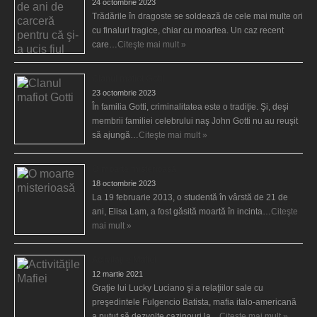
24 octombrie 2023
Trădările în dragoste se soldează de cele mai multe ori
cu finaluri tragice, chiar cu moartea. Un caz recent
care…
Citeşte mai mult »
Clanul mafiot Gotti
23 octombrie 2023
În familia Gotti, criminalitatea este o tradiţie. Şi, deşi
membrii familiei celebrului naş John Gotti nu au reuşit
să ajungă…
Citeşte mai mult »
O moarte misterioasă
18 octombrie 2023
La 19 februarie 2013, o studentă în vârstă de 21 de
ani, Elisa Lam, a fost găsită moartă în incinta…
Citeşte
mai mult »
Activităţile Mafiei
12 martie 2021
Graţie lui Lucky Luciano şi a relaţiilor sale cu
preşedintele Fulgencio Batista, mafia italo-americană
a putut să dezvolte cazinouri la…
Citeşte mai mult »