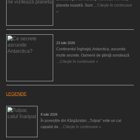
planeta noastră. Sunt …
Citește în continuare
»
Ce secrete ascunde Antarctica?
23 iulie 2026
Continentul îngheţat, Antarctica, ascunde
multe secrete. Oamenii de ştiinţă sondează
…
Citește în continuare »
LEGENDE
Tulpar, calul înaripat
8 iulie 2026
În poveștile din Kârgâzstan, „Tulpar” este un cal
capabil de …
Citește în continuare »