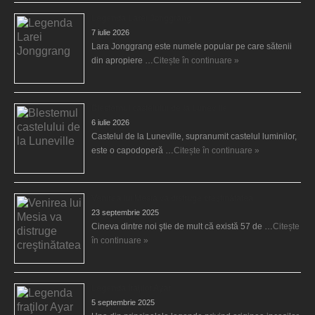
Legenda Larei Jonggrang
7 iulie 2026
Lara Jonggrang este numele popular pe care sătenii
din apropiere …
Citește în continuare »
Blestemul castelului de la Luneville
6 iulie 2026
Castelul de la Luneville, supranumit castelul luminilor,
este o capodoperă …
Citește în continuare »
Venirea lui Mesia va distruge creştinătatea
23 septembrie 2025
Cineva dintre noi ştie de mult că există 57 de …
Citește
în continuare »
Legenda fraţilor Ayar
5 septembrie 2025