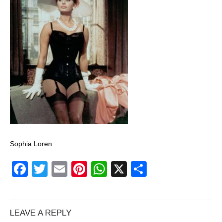
un craniu de
dinozaur Mongoliei
Mulţi soldaţi
canadieni sunt
stresaţi psihologic
Timna Park şi
Minele regelui
Solomon
Sophia Loren
Salvat de la înec de
Facebook
Twitter
Email
Pinterest
WhatsApp
X
Partajeaz
fiinţe verzi
Fenomen straniu pe
LEAVE A REPLY
cerul Spaniei