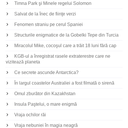
Timna Park şi Minele regelui Solomon
Salvat de la înec de fiinţe verzi
Fenomen straniu pe cerul Spaniei
Structurile enigmatice de la Gobelki Tepe din Turcia
Miracolul Mike, cocoşul care a trăit 18 luni fără cap
KGB-ul a înregistrat rasele extraterestre care ne
vizitează planeta
Ce secrete ascunde Antarctica?
În largul coastelor Australiei a fost filmată o sirenă
Omul zburător din Kazakhstan
Insula Paştelui, o mare enigmă
Vraja ochilor răi
Vraja nebuniei în magia neagră