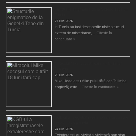
Structurile enigmatice de la Gobelki Tepe din
Turcia
27 iulie 2026
În Turcia au fost descoperite nişte structuri
extrem de misterioase, …
Citește în
continuare »
Miracolul Mike, cocoşul care a trăit 18 luni
fără cap
25 iulie 2026
Mike Headless (Mike puiul fără cap în limba
engleză) este …
Citește în continuare »
KGB-ul a înregistrat rasele extraterestre care
ne vizitează planeta
24 iulie 2026
Extratereştrii au vizitat şi vizitează non stop