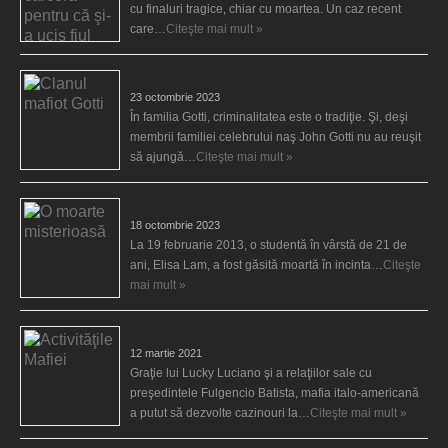
cu finaluri tragice, chiar cu moartea. Un caz recent
care…
Citeşte mai mult »
Clanul mafiot Gotti
23 octombrie 2023
În familia Gotti, criminalitatea este o tradiţie. Şi, deşi
membrii familiei celebrului naş John Gotti nu au reuşit
să ajungă…
Citeşte mai mult »
O moarte misterioasă
18 octombrie 2023
La 19 februarie 2013, o studentă în vârstă de 21 de
ani, Elisa Lam, a fost găsită moartă în incinta…
Citeşte
mai mult »
Activităţile Mafiei
12 martie 2021
Graţie lui Lucky Luciano şi a relaţiilor sale cu
preşedintele Fulgencio Batista, mafia italo-americană
a putut să dezvolte cazinouri la…
Citeşte mai mult »