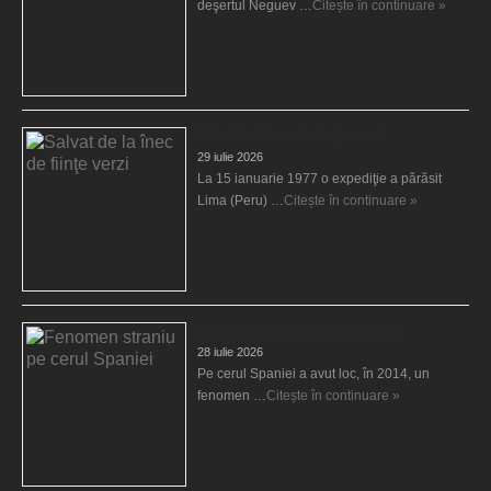
deşertul Neguev …
Citește în continuare »
Salvat de la înec de fiinţe verzi
29 iulie 2026
La 15 ianuarie 1977 o expediţie a părăsit
Lima (Peru) …
Citește în continuare »
Fenomen straniu pe cerul Spaniei
28 iulie 2026
Pe cerul Spaniei a avut loc, în 2014, un
fenomen …
Citește în continuare »