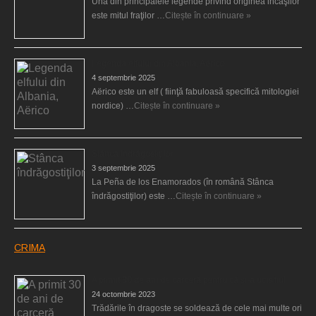
Una din principalele legende privind originea incaşilor
este mitul fraţilor …
Citește în continuare »
Legenda elfului din Albania, Aërico
4 septembrie 2025
Aërico este un elf ( fiinţă fabuloasă specifică mitologiei
nordice) …
Citește în continuare »
Stânca îndrăgostiţilor
3 septembrie 2025
La Peña de los Enamorados (în română Stânca
îndrăgostiţilor) este …
Citește în continuare »
CRIMA
A primit 30 de ani de carceră pentru că şi-a ucis fiul
24 octombrie 2023
Trădările în dragoste se soldează de cele mai multe ori