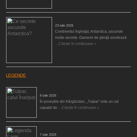
Ce secrete ascunde Antarctica?
23 iulie 2026
Continentul îngheţat, Antarctica, ascunde
multe secrete. Oamenii de ştiinţă sondează
…
Citește în continuare »
LEGENDE
Tulpar, calul înaripat
8 iulie 2026
În poveștile din Kârgâzstan, „Tulpar” este un cal
capabil de …
Citește în continuare »
Legenda Larei Jonggrang
7 iulie 2026