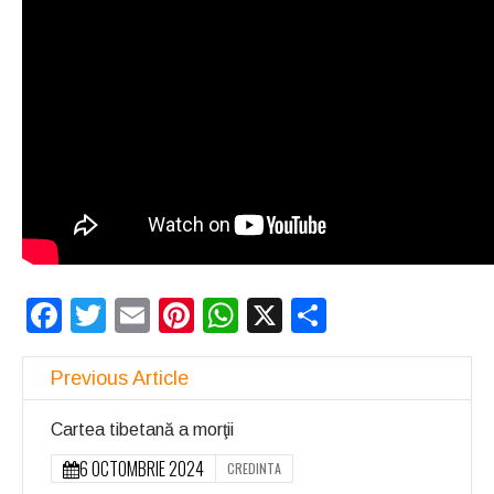
Facebook
Twitter
Email
Pinterest
WhatsApp
X
Partajeaz
Previous Article
Cartea tibetană a morţii
6 OCTOMBRIE 2024
CREDINTA