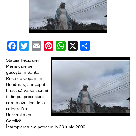
un craniu de
dinozaur Mongoliei
Mulţi soldaţi
Facebook
Twitter
Email
Pinterest
WhatsApp
X
Partajeaz
canadieni sunt
stresaţi psihologic
Statuia Fecioarei
Timna Park şi
Maria care se
găseşte în Santa
Minele regelui
Rosa de Copan, în
Honduras, a început
Solomon
brusc să verse lacrimi
în timpul procesiunii
Salvat de la înec de
care a avut loc de la
catedrală la
fiinţe verzi
Universitatea
Fenomen straniu pe
Catolică.
Întâmplarea s-a petrecut la 23 iunie 2006.
cerul Spaniei