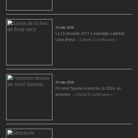
Salvat de la înec de fiinţe verzi
29 iulie 2026
La 15 ianuarie 1977 o expediţie a părăsit
Lima (Peru) …
Citește în continuare »
Fenomen straniu pe cerul Spaniei
28 iulie 2026
Pe cerul Spaniei a avut loc, în 2014, un
fenomen …
Citește în continuare »
Structurile enigmatice de la Gobelki Tepe din
Turcia