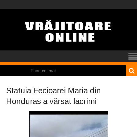
Thor, cel mai
puternic dintre zei
Statuia Fecioarei Maria din
El Tio
Honduras a vărsat lacrimi
Mamona
Pincoya
Nicolas Cage a fost
obligat să restituie