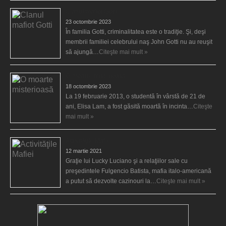
Clanul mafiot Gotti
23 octombrie 2023
În familia Gotti, criminalitatea este o tradiţie. Şi, deşi
membrii familiei celebrului naş John Gotti nu au reuşit
să ajungă…
Citeşte mai mult »
O moarte misterioasă
18 octombrie 2023
La 19 februarie 2013, o studentă în vârstă de 21 de
ani, Elisa Lam, a fost găsită moartă în incinta…
Citeşte
mai mult »
Activităţile Mafiei
12 martie 2021
Graţie lui Lucky Luciano şi a relaţiilor sale cu
preşedintele Fulgencio Batista, mafia italo-americană
a putut să dezvolte cazinouri la…
Citeşte mai mult »