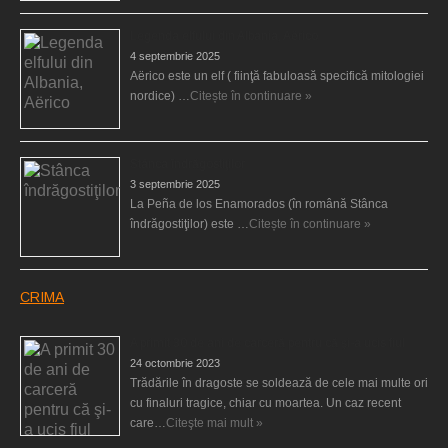
Legenda elfului din Albania, Aërico
4 septembrie 2025
Aërico este un elf ( fiinţă fabuloasă specifică mitologiei
nordice) …
Citește în continuare »
Stânca îndrăgostiţilor
3 septembrie 2025
La Peña de los Enamorados (în română Stânca
îndrăgostiţilor) este …
Citește în continuare »
CRIMA
A primit 30 de ani de carceră pentru că şi-a ucis fiul
24 octombrie 2023
Trădările în dragoste se soldează de cele mai multe ori
cu finaluri tragice, chiar cu moartea. Un caz recent
care…
Citeşte mai mult »