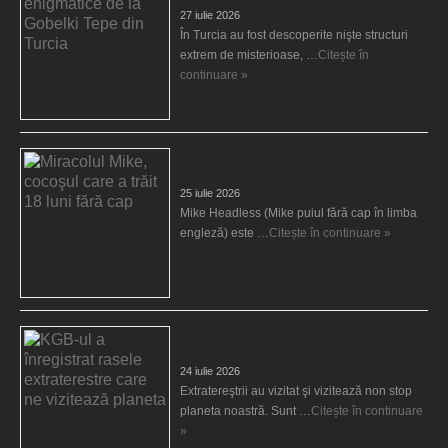
27 iulie 2026
În Turcia au fost descoperite nişte structuri
extrem de misterioase, …
Citește în
continuare »
Miracolul Mike, cocoşul care a trăit 18 luni
fără cap
25 iulie 2026
Mike Headless (Mike puiul fără cap în limba
engleză) este …
Citește în continuare »
KGB-ul a înregistrat rasele extraterestre care
ne vizitează planeta
24 iulie 2026
Extratereştrii au vizitat şi vizitează non stop
planeta noastră. Sunt …
Citește în continuare
»