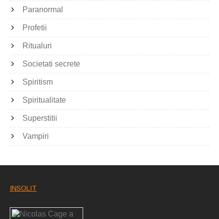
Paranormal
Profetii
Ritualuri
Societati secrete
Spiritism
Spiritualitate
Superstitii
Vampiri
INSOLIT
Nicolas Cage a fost obligat să restituie un