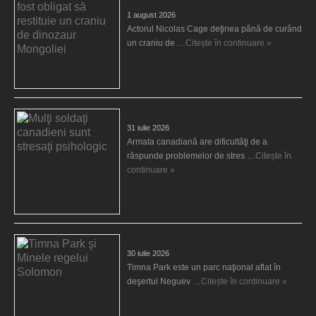
craniu de dinozaur Mongoliei
1 august 2026
Actorul Nicolas Cage deţinea până de curând
un craniu de …
Citește în continuare »
Mulţi soldaţi canadieni sunt stresaţi psihologic
31 iulie 2026
Armata canadiană are dificultăţi de a
răspunde problemelor de stres …
Citește în
continuare »
Timna Park şi Minele regelui Solomon
30 iulie 2026
Timna Park este un parc naţional aflat în
deşertul Neguev …
Citește în continuare »