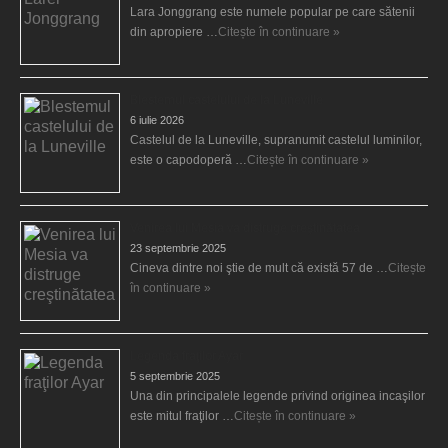
Lara Jonggrang este numele popular pe care sătenii
din apropiere …
Citește în continuare »
Blestemul castelului de la Luneville
6 iulie 2026
Castelul de la Luneville, supranumit castelul luminilor,
este o capodoperă …
Citește în continuare »
Venirea lui Mesia va distruge creştinătatea
23 septembrie 2025
Cineva dintre noi ştie de mult că există 57 de …
Citește
în continuare »
Legenda fraţilor Ayar
5 septembrie 2025
Una din principalele legende privind originea incaşilor
este mitul fraţilor …
Citește în continuare »