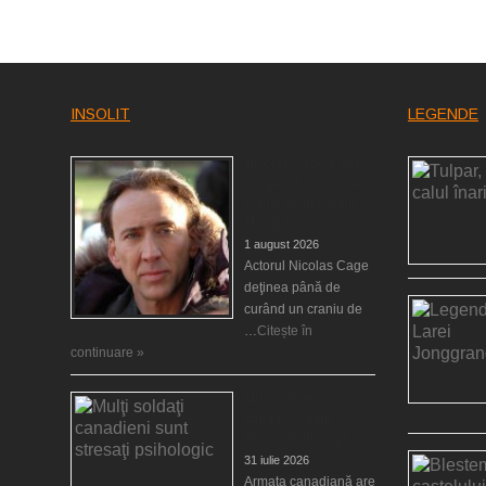
INSOLIT
LEGENDE
Nicolas Cage a fost
obligat să restituie un
craniu de dinozaur
Mongoliei
1 august 2026
Actorul Nicolas Cage
deţinea până de
curând un craniu de
…
Citește în
continuare »
Mulţi soldaţi
canadieni sunt
stresaţi psihologic
31 iulie 2026
Armata canadiană are