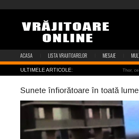
ACASA
LISTA VRAJITOARELOR
MESAJE
MUL
ULTIMELE ARTICOLE:
Thor, ce
Pincoya
Sunete înfiorătoare în toată lum
Mulţi so
Salvat de
Structur