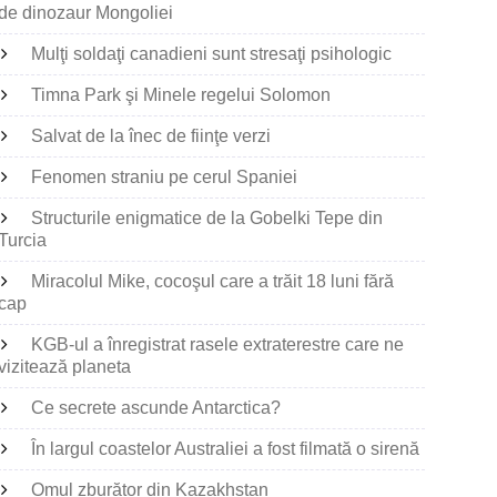
de dinozaur Mongoliei
Mulţi soldaţi canadieni sunt stresaţi psihologic
Timna Park şi Minele regelui Solomon
Salvat de la înec de fiinţe verzi
Fenomen straniu pe cerul Spaniei
Structurile enigmatice de la Gobelki Tepe din
Turcia
Miracolul Mike, cocoşul care a trăit 18 luni fără
cap
KGB-ul a înregistrat rasele extraterestre care ne
vizitează planeta
Ce secrete ascunde Antarctica?
În largul coastelor Australiei a fost filmată o sirenă
Omul zburător din Kazakhstan