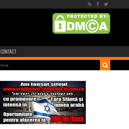
CONTACT
mona
 dinozaur Mongoliei
Minele regelui Solomon
niei