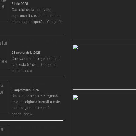
6 iulie 2026
Castelul de la Luneville,
supranumit castelul luminilor,
este o capodoperă …
Citește în
Venirea lui Mesia va distruge
creştinătatea
23 septembrie 2025
Cineva dintre noi ştie de mult
că există 57 de …
Citește în
continuare »
Legenda fraţilor Ayar
5 septembrie 2025
Una din principalele legende
privind originea incaşilor este
mitul fraţilor …
Citește în
continuare »
Legenda elfului din Albania,
Aërico