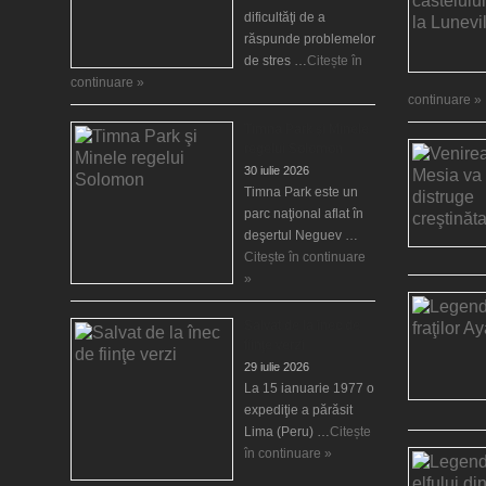
dificultăţi de a
răspunde problemelor
de stres …
Citește în
continuare »
continuare »
Timna Park şi Minele
regelui Solomon
30 iulie 2026
Timna Park este un
parc naţional aflat în
deşertul Neguev …
Citește în continuare
»
Salvat de la înec de
fiinţe verzi
29 iulie 2026
La 15 ianuarie 1977 o
expediţie a părăsit
Lima (Peru) …
Citește
în continuare »