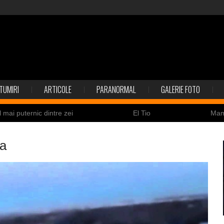
TUMIRI
ARTICOLE
PARANORMAL
GALERIE FOTO
l mai puternic dintre zei
El Tio
Ma
Nicolas Cage a fost obligat să restituie un craniu de
ea
ldaţi canadieni sunt stresaţi psihologic
Timna Park şi 
 la înec de fiinţe verzi
Fenomen straniu pe cerul Spa
ile enigmatice de la Gobelki Tepe din Turcia