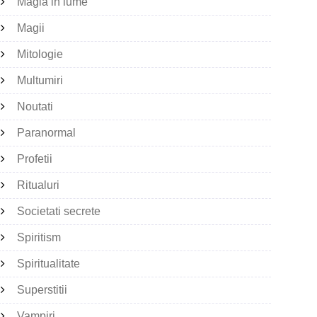
Magia in lume
Magii
Mitologie
Multumiri
Noutati
Paranormal
Profetii
Ritualuri
Societati secrete
Spiritism
Spiritualitate
Superstitii
Vampiri