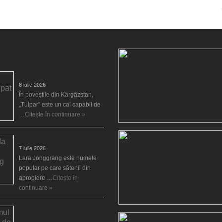
Tulpar, calul înaripat
8 iulie 2026
În poveștile din Kârgâzstan,
„Tulpar” este un cal capabil de
…
Citește în continuare »
Legenda Larei Jonggrang
7 iulie 2026
Lara Jonggrang este numele
popular pe care sătenii din
apropiere …
Citește în
continuare »
Blestemul castelului de la
Luneville