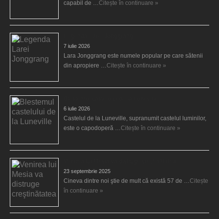
capabil de …
Citește în continuare »
Legenda Larei Jonggrang
7 iulie 2026
Lara Jonggrang este numele popular pe care sătenii
din apropiere …
Citește în continuare »
Blestemul castelului de la Luneville
6 iulie 2026
Castelul de la Luneville, supranumit castelul luminilor,
este o capodoperă …
Citește în continuare »
Venirea lui Mesia va distruge creştinătatea
23 septembrie 2025
Cineva dintre noi ştie de mult că există 57 de …
Citește
în continuare »