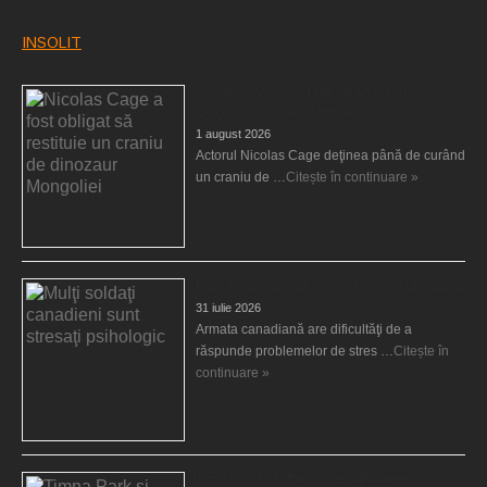
INSOLIT
Nicolas Cage a fost obligat să restituie un
craniu de dinozaur Mongoliei
1 august 2026
Actorul Nicolas Cage deţinea până de curând
un craniu de …
Citește în continuare »
Mulţi soldaţi canadieni sunt stresaţi psihologic
31 iulie 2026
Armata canadiană are dificultăţi de a
răspunde problemelor de stres …
Citește în
continuare »
Timna Park şi Minele regelui Solomon