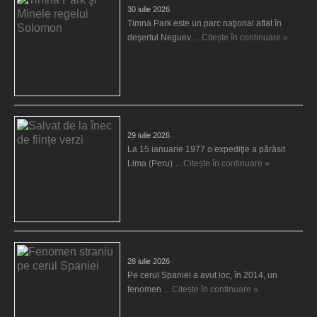
30 iulie 2026
Timna Park este un parc naţional aflat în
deşertul Neguev …
Citește în continuare »
Salvat de la înec de fiinţe verzi
29 iulie 2026
La 15 ianuarie 1977 o expediţie a părăsit
Lima (Peru) …
Citește în continuare »
Fenomen straniu pe cerul Spaniei
28 iulie 2026
Pe cerul Spaniei a avut loc, în 2014, un
fenomen …
Citește în continuare »