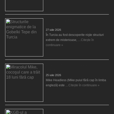
Structurile enigmatice de la Gobelki Tepe din
Turcia
27 iulie 2026
În Turcia au fost descoperite nişte structuri
extrem de misterioase, …
Citește în
continuare »
Miracolul Mike, cocoşul care a trăit 18 luni
fără cap
25 iulie 2026
Mike Headless (Mike puiul fără cap în limba
engleză) este …
Citește în continuare »
KGB-ul a înregistrat rasele extraterestre care