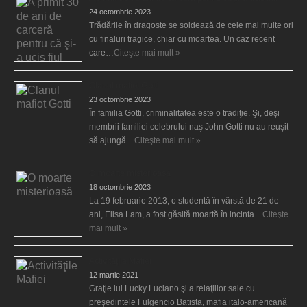
24 octombrie 2023
Trădările în dragoste se soldează de cele mai multe ori
cu finaluri tragice, chiar cu moartea. Un caz recent
care…
Citeşte mai mult »
Clanul mafiot Gotti
23 octombrie 2023
În familia Gotti, criminalitatea este o tradiţie. Şi, deşi
membrii familiei celebrului naş John Gotti nu au reuşit
să ajungă…
Citeşte mai mult »
O moarte misterioasă
18 octombrie 2023
La 19 februarie 2013, o studentă în vârstă de 21 de
ani, Elisa Lam, a fost găsită moartă în incinta…
Citeşte
mai mult »
Activităţile Mafiei
12 martie 2021
Graţie lui Lucky Luciano şi a relaţiilor sale cu
preşedintele Fulgencio Batista, mafia italo-americană