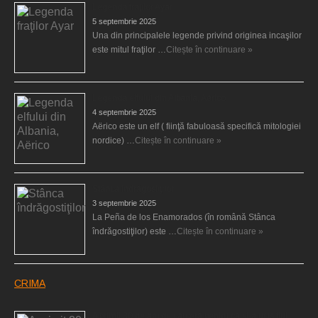
Legenda fraţilor Ayar
5 septembrie 2025
Una din principalele legende privind originea incaşilor
este mitul fraţilor …
Citește în continuare »
Legenda elfului din Albania, Aërico
4 septembrie 2025
Aërico este un elf ( fiinţă fabuloasă specifică mitologiei
nordice) …
Citește în continuare »
Stânca îndrăgostiţilor
3 septembrie 2025
La Peña de los Enamorados (în română Stânca
îndrăgostiţilor) este …
Citește în continuare »
CRIMA
A primit 30 de ani de carceră pentru că şi-a ucis fiul