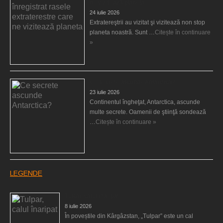
ne vizitează planeta
24 iulie 2026
Extratereştrii au vizitat şi vizitează non stop
planeta noastră. Sunt …
Citește în continuare
»
Ce secrete ascunde Antarctica?
23 iulie 2026
Continentul îngheţat, Antarctica, ascunde
multe secrete. Oamenii de ştiinţă sondează
…
Citește în continuare »
LEGENDE
Tulpar, calul înaripat
8 iulie 2026
În poveștile din Kârgâzstan, „Tulpar” este un cal