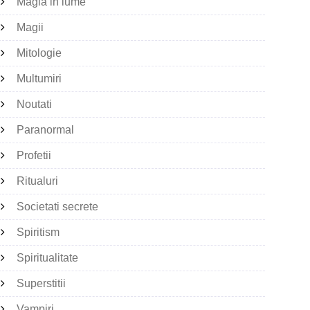
Magia in lume
Magii
Mitologie
Multumiri
Noutati
Paranormal
Profetii
Ritualuri
Societati secrete
Spiritism
Spiritualitate
Superstitii
Vampiri