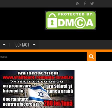
CONTACT
mona
 dinozaur Mongoliei
Minele regelui Solomon
niei