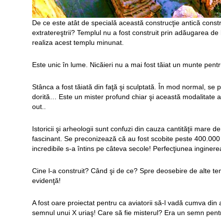
De ce este atât de specială această construcţie antică constr
extratereştrii? Templul nu a fost construit prin adăugarea de 
realiza acest templu minunat.
Este unic în lume. Nicăieri nu a mai fost tăiat un munte pentr
Stânca a fost tăiată din faţă şi sculptată. În mod normal, se
dorită… Este un mister profund chiar şi această modalitate a
out..
Istoricii şi arheologii sunt confuzi din cauza cantităţii mare 
fascinant. Se preconizează că au fost scobite peste 400.0
incredibile s-a întins pe câteva secole! Perfecţiunea inginerea
Cine l-a construit? Când şi de ce? Spre deosebire de alte temp
evidenţă!
A fost oare proiectat pentru ca aviatorii să-l vadă cumva din 
semnul unui X uriaş! Care să fie misterul? Era un semn pentru