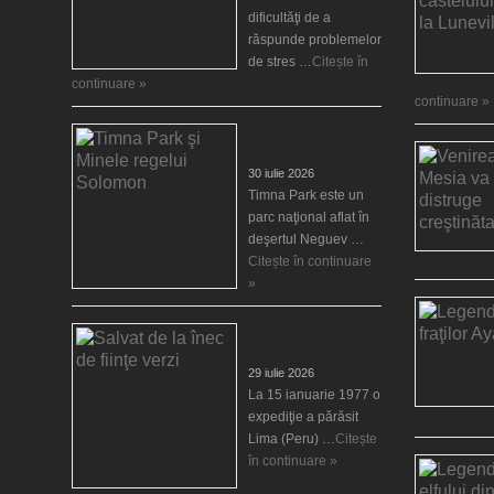
dificultăţi de a
răspunde problemelor
de stres …
Citește în
continuare »
continuare »
Timna Park şi Minele
regelui Solomon
30 iulie 2026
Timna Park este un
parc naţional aflat în
deşertul Neguev …
Citește în continuare
»
Salvat de la înec de
fiinţe verzi
29 iulie 2026
La 15 ianuarie 1977 o
expediţie a părăsit
Lima (Peru) …
Citește
în continuare »