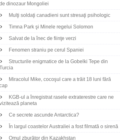
de dinozaur Mongoliei
Mulţi soldaţi canadieni sunt stresaţi psihologic
Timna Park şi Minele regelui Solomon
Salvat de la înec de fiinţe verzi
Fenomen straniu pe cerul Spaniei
Structurile enigmatice de la Gobelki Tepe din
Turcia
Miracolul Mike, cocoşul care a trăit 18 luni fără
cap
KGB-ul a înregistrat rasele extraterestre care ne
vizitează planeta
Ce secrete ascunde Antarctica?
În largul coastelor Australiei a fost filmată o sirenă
Omul zburător din Kazakhstan