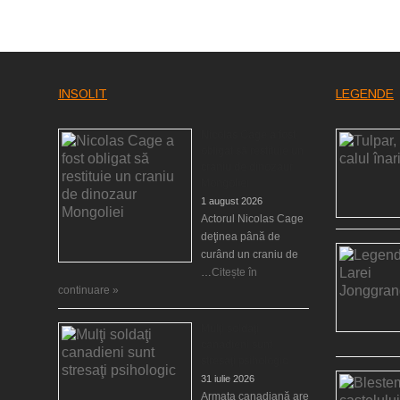
INSOLIT
LEGENDE
Nicolas Cage a fost
obligat să restituie un
craniu de dinozaur
Mongoliei
1 august 2026
Actorul Nicolas Cage
deţinea până de
curând un craniu de
…
Citește în
continuare »
Mulţi soldaţi
canadieni sunt
stresaţi psihologic
31 iulie 2026
Armata canadiană are