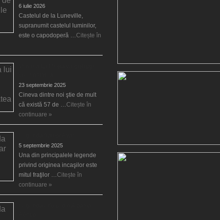
6 iulie 2026
Castelul de la Luneville,
supranumit castelul luminilor,
este o capodoperă …
Citește în
Venirea lui Mesia va distruge
creştinătatea
23 septembrie 2025
Cineva dintre noi ştie de mult
că există 57 de …
Citește în
continuare »
Legenda fraţilor Ayar
5 septembrie 2025
Una din principalele legende
privind originea incaşilor este
mitul fraţilor …
Citește în
continuare »
Legenda elfului din Albania,
Aërico