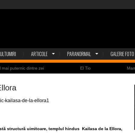
ULTUMIRI
ARTICOLE
PARANORMAL
GALERIE FOTO
l mai puternic dintre zei
El Tio
Ma
Nicolas Cage a fost obligat să restituie un craniu de
llora
ldaţi canadieni sunt stresaţi psihologic
Timna Park şi 
 la înec de fiinţe verzi
Fenomen straniu pe cerul Spa
ează
ile enigmatice de la Gobelki Tepe din Turcia
astă structură uimitoare, templul hindus Kailasa de la Ellora,