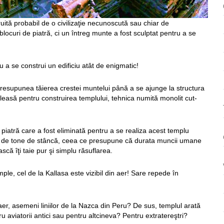
uită probabil de o civilizaţie necunoscută sau chiar de
blocuri de piatră, ci un întreg munte a fost sculptat pentru a se
u a se construi un edificiu atât de enigmatic!
 presupunea tăierea crestei muntelui până a se ajunge la structura
leasă pentru construirea templului, tehnica numită monolit cut-
de piatră care a fost eliminată pentru a se realiza acest templu
00 de tone de stâncă, ceea ce presupune că durata muncii umane
scă îţi taie pur şi simplu răsuflarea.
le, cel de la Kallasa este vizibil din aer! Sare repede în
aer, asemeni liniilor de la Nazca din Peru? De sus, templul arată
 aviatorii antici sau pentru altcineva? Pentru extratereştri?