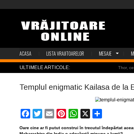
ACASA
LISTA VRAJITOARELOR
MESAJE
M
ULTIMELE ARTICOLE:
Thor, ce
Pincoya
Templul enigmatic Kailasa de la E
Mulţi so
Salvat de
Facebook
Twitter
Email
Pinterest
WhatsApp
X
Partaj
Structur
Oare cine ar fi putut construi în trecutul îndepărtat ace
Maharashtra din India,o adevărată minune a lumii?