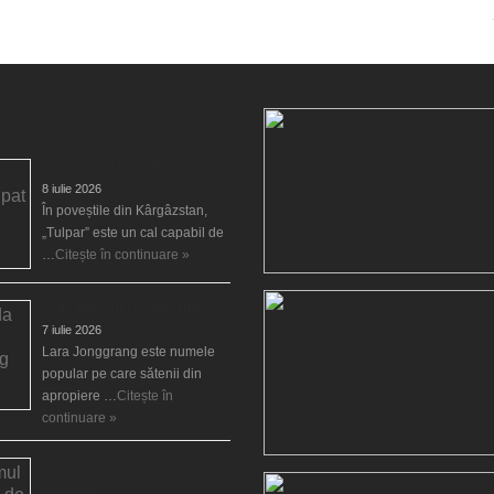
Tulpar, calul înaripat
8 iulie 2026
În poveștile din Kârgâzstan,
„Tulpar” este un cal capabil de
…
Citește în continuare »
Legenda Larei Jonggrang
7 iulie 2026
Lara Jonggrang este numele
popular pe care sătenii din
apropiere …
Citește în
continuare »
Blestemul castelului de la
Luneville